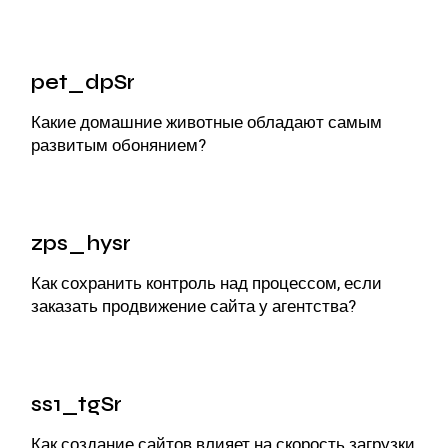
pet_dpSr
Какие
домашние животные
обладают самым
развитым обонянием?
zps_hysr
Как сохранить контроль над процессом, если
заказать продвижение сайта
у агентства?
ss1_tgSr
Как
создание сайтов
влияет на скорость загрузки