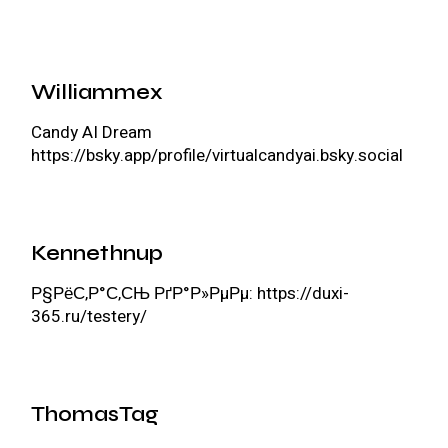
Williammex
Candy AI Dream
https://bsky.app/profile/virtualcandyai.bsky.social
Kennethnup
Р§РёС‚Р°С‚СЊ РґР°Р»РµРµ:
https://duxi-
365.ru/testery/
ThomasTag